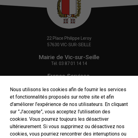
Google
Analytics pour
l'établissement
de nos
statistiques.
22 Place Philippe Leroy
57630 VIC-SUR-SEILLE
Experience
Afin
Mairie de Vic-sur-Seille
d'améliorer
l'expérience
Tél.
03 87 01 14 14
utilisateur,
certaines
France Services,
fonctionnalités
Agence Postale Communale
utilisent des
Tél.
03 87 86 41 48
Nous utilisons les cookies afin de fournir les services
cookies. En
et fonctionnalités proposés sur notre site et afin
décidant de ne
NOUS CONTACTER
d’améliorer l’expérience de nos utilisateurs. En cliquant
pas les
accepter, ces
sur ”J’accepte”, vous acceptez l’utilisation des
fonctionnalités
cookies. Vous pourrez toujours les désactiver
pourraient ne
ultérieurement. Si vous supprimez ou désactivez nos
pas
cookies, vous pourriez rencontrer des interruptions ou
fonctionner de
Horaires