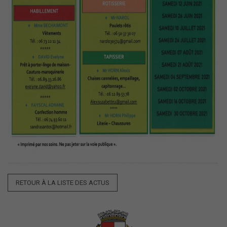
Nécessaires
Ces cookies
sont utiles au
bon
fonctionnement
de notre site
internet.
Statistiques
Afin de vous
proposer des
évolutions et
d'établir des
RETOUR À LA LISTE DES ACTUS
statistiques,
nous utilisons
des cookies.
Nous utilisons