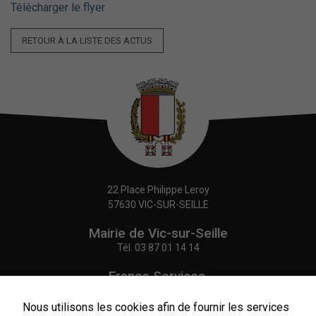
Télécharger le flyer
RETOUR À LA LISTE DES ACTUS
22 Place Philippe Leroy
57630 VIC-SUR-SEILLE
Mairie de Vic-sur-Seille
Tél.
03 87 01 14 14
France Services,
Agence Postale Communale
Tél.
03 87 86 41 48
Nous utilisons les cookies afin de fournir les services