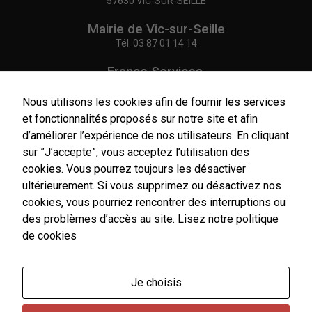
57630 VIC-SUR-SEILLE
Mairie de Vic-sur-Seille
Tél.
03 87 01 14 14
France Services,
Agence Postale Communale
Tél.
03 87 86 41 48
Nous utilisons les cookies afin de fournir les services
et fonctionnalités proposés sur notre site et afin
NOUS CONTACTER
d’améliorer l’expérience de nos utilisateurs. En cliquant
sur ”J’accepte”, vous acceptez l’utilisation des
cookies. Vous pourrez toujours les désactiver
Nécessaires
ultérieurement. Si vous supprimez ou désactivez nos
Ces cookies
cookies, vous pourriez rencontrer des interruptions ou
sont utiles au
Horaires
bon
d'ouverture
des problèmes d’accès au site.
Lisez notre politique
fonctionnement
Du lundi au vendredi :
de cookies
de notre site
9h00-12h00 / 14h00-17h00
internet.
Le samedi : 9h00-12h00
Je choisis
Un service de secrétariat de mairie de premier niveau
Statistiques
est assuré par l'agent d'accueil de France Services le