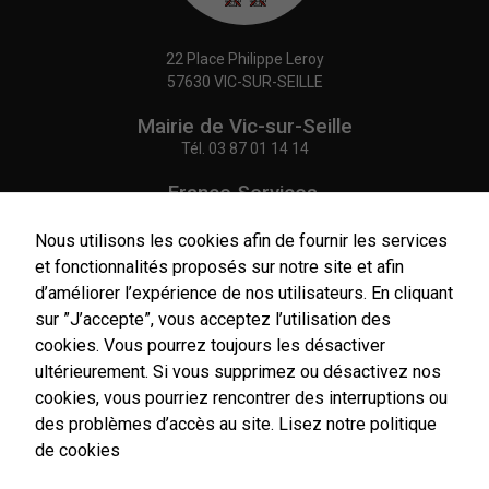
22 Place Philippe Leroy
57630 VIC-SUR-SEILLE
Mairie de Vic-sur-Seille
Tél.
03 87 01 14 14
France Services,
Agence Postale Communale
Tél.
03 87 86 41 48
Nous utilisons les cookies afin de fournir les services
et fonctionnalités proposés sur notre site et afin
NOUS CONTACTER
d’améliorer l’expérience de nos utilisateurs. En cliquant
Nécessaires
sur ”J’accepte”, vous acceptez l’utilisation des
Ces cookies
cookies. Vous pourrez toujours les désactiver
sont utiles au
ultérieurement. Si vous supprimez ou désactivez nos
bon
cookies, vous pourriez rencontrer des interruptions ou
Horaires
fonctionnement
de notre site
d'ouverture
des problèmes d’accès au site.
Lisez notre politique
internet.
Du lundi au vendredi :
de cookies
9h00-12h00 / 14h00-17h00