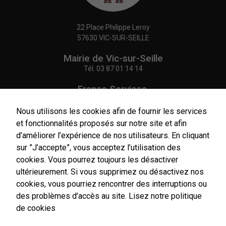
22 Place Philippe Leroy
57630 VIC-SUR-SEILLE
Mairie de Vic-sur-Seille
Tél.
03 87 01 14 14
France Services,
Agence Postale Communale
Tél.
03 87 86 41 48
Nous utilisons les cookies afin de fournir les services
et fonctionnalités proposés sur notre site et afin
NOUS CONTACTER
d’améliorer l’expérience de nos utilisateurs. En cliquant
sur ”J’accepte”, vous acceptez l’utilisation des
cookies. Vous pourrez toujours les désactiver
ultérieurement. Si vous supprimez ou désactivez nos
cookies, vous pourriez rencontrer des interruptions ou
Horaires
d'ouverture
des problèmes d’accès au site.
Lisez notre politique
Du lundi au vendredi :
de cookies
9h00-12h00 / 14h00-17h00