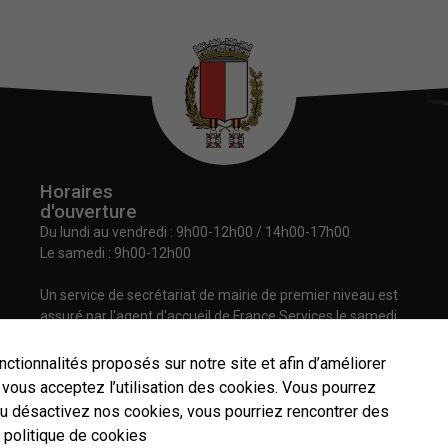
Horaires
d'ouverture
Du lundi au vendredi :
9h00-12h00 / 14h00-17h00
Le samedi : 9h00-12h00
Un service de secrétariat de mairie de premier niveau est
assuré par l'agent d'accueil de France Services le samedi
matin.
nctionnalités proposés sur notre site et afin d’améliorer
”, vous acceptez l’utilisation des cookies. Vous pourrez
ou désactivez nos cookies, vous pourriez rencontrer des
Nécessaires
 politique de cookies
Contact
Plan du site
Mentions légales
Données personnelles