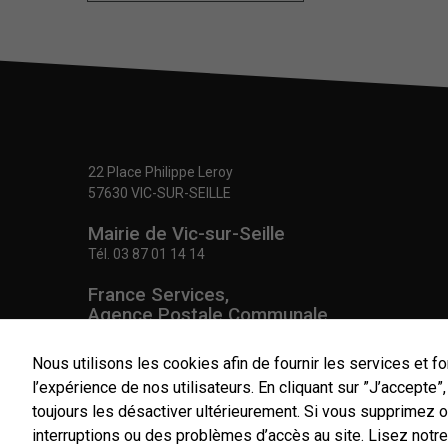
22 Place Philippe Leroy
57630 VIC-SUR-SEILLE
Mairie de Vic-sur-Seille
Tél.
03 87 01 14 14
France Services,
Agence Postale Communale
Tél.
03 87 86 41 48
Nous utilisons les cookies afin de fournir les services et fo
NOUS CONTACTER
l’expérience de nos utilisateurs. En cliquant sur ”J’accepte
toujours les désactiver ultérieurement. Si vous supprimez 
interruptions ou des problèmes d’accès au site.
Lisez notre