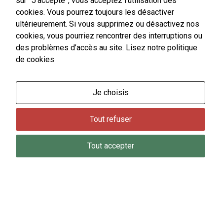
sur ”J’accepte”, vous acceptez l’utilisation des
de notre site
cookies. Vous pourrez toujours les désactiver
internet.
ultérieurement. Si vous supprimez ou désactivez nos
cookies, vous pourriez rencontrer des interruptions ou
des problèmes d’accès au site.
Lisez notre politique
Statistiques
de cookies
Afin de vous
proposer des
évolutions et
RETOUR À LA LISTE DES ACTUS
d'établir des
Je choisis
statistiques,
nous utilisons
des cookies.
Tout refuser
Nous utilisons
Google
Analytics pour
Tout accepter
l'établissement
de nos
statistiques.
22 Place Philippe Leroy
57630 VIC-SUR-SEILLE
Experience
Afin
Mairie de Vic-sur-Seille