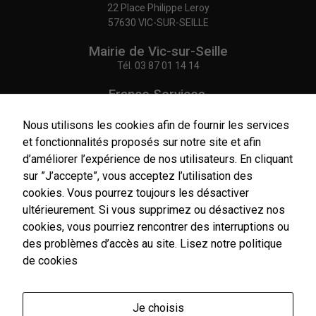
22 Place Philippe Leroy
57630 VIC-SUR-SEILLE
Nécessaires
Ces cookies
Mairie de Vic-sur-Seille
sont utiles au
Tél.
03 87 01 14 14
bon
fonctionnement
France Services,
de notre site
Agence Postale Communale
internet.
Tél.
03 87 86 41 48
Nous utilisons les cookies afin de fournir les services
et fonctionnalités proposés sur notre site et afin
Statistiques
NOUS CONTACTER
d’améliorer l’expérience de nos utilisateurs. En cliquant
Afin de vous
sur ”J’accepte”, vous acceptez l’utilisation des
proposer des
cookies. Vous pourrez toujours les désactiver
évolutions et
ultérieurement. Si vous supprimez ou désactivez nos
d'établir des
cookies, vous pourriez rencontrer des interruptions ou
statistiques,
Horaires
nous utilisons
d'ouverture
des problèmes d’accès au site.
Lisez notre politique
des cookies.
Du lundi au vendredi :
de cookies
Nous utilisons
9h00-12h00 / 14h00-17h00
Google
Le samedi : 9h00-12h00
Analytics pour
l'établissement
Je choisis