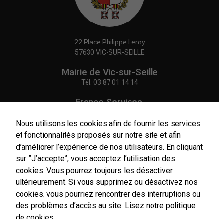
22 Place Philippe Leroy
57630 VIC-SUR-SEILLE
Mairie de Vic-sur-Seille
Tél.
03 87 01 14 14
France Services,
Agence Postale Communale
Tél.
03 87 86 41 48
Nous utilisons les cookies afin de fournir les services
et fonctionnalités proposés sur notre site et afin
NOUS CONTACTER
d’améliorer l’expérience de nos utilisateurs. En cliquant
sur ”J’accepte”, vous acceptez l’utilisation des
cookies. Vous pourrez toujours les désactiver
ultérieurement. Si vous supprimez ou désactivez nos
cookies, vous pourriez rencontrer des interruptions ou
Horaires
d'ouverture
des problèmes d’accès au site.
Lisez notre politique
Du lundi au vendredi :
de cookies