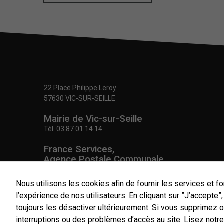
22 Place Philippe Leroy
57630 VIC-SUR-SEILLE
Mairie de Vic-sur-Seille
Tél.
03 87 01 14 14
France Services,
Agence Postale Communale
Tél.
03 87 86 41 48
Nous utilisons les cookies afin de fournir les services et fo
NOUS CONTACTER
l’expérience de nos utilisateurs. En cliquant sur ”J’accepte
toujours les désactiver ultérieurement. Si vous supprimez 
interruptions ou des problèmes d’accès au site.
Lisez notre