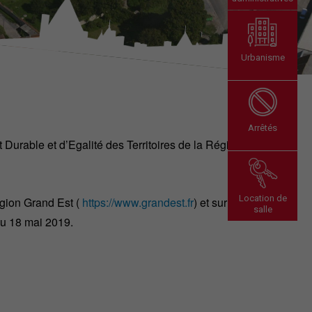
Urbanisme
Arrêtés
urable et d’Egalité des Territoires de la Région
Location de
égion Grand Est (
https://www.grandest.fr
) et sur le
salle
du 18 mai 2019.