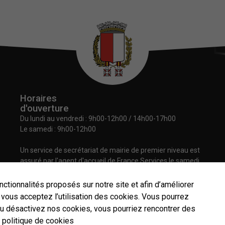
Horaires
d'ouverture
Du lundi au vendredi :
9h00-12h00 / 14h00-17h00
Le samedi : 9h00-12h00
Un service de secrétariat de mairie de premier niveau est
assuré par l'agent d'accueil de France Services le samedi
matin.
nctionnalités proposés sur notre site et afin d’améliorer
”, vous acceptez l’utilisation des cookies. Vous pourrez
ou désactivez nos cookies, vous pourriez rencontrer des
Nécessaires
 politique de cookies
Contact
Plan du site
Mentions légales
Données personnelles