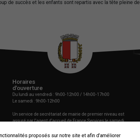
oup de succès et les enfants sont repartis avec la tête pleine d
Horaires
d'ouverture
Du lundi au vendredi :
9h00-12h00 / 14h00-17h00
Le samedi : 9h00-12h00
Un service de secrétariat de mairie de premier niveau est
assuré par l'agent d'accueil de France Services le samedi
matin.
nctionnalités proposés sur notre site et afin d’améliorer