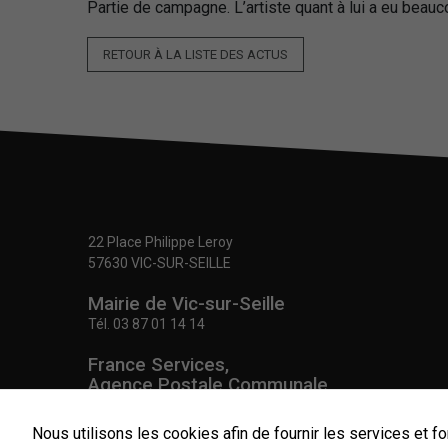
Partie de campagne. L’artiste quant à lui a eu beauc
RETOUR À LA LISTE DES ACTUS
22 Place Philippe Leroy
57630 VIC-SUR-SEILLE
Mairie de Vic-sur-Seille
Tél.
03 87 01 14 14
France Services,
Agence Postale Communale
Tél.
03 87 86 41 48
Nous utilisons les cookies afin de fournir les services et fo