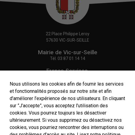
22 Place Philippe Leroy
57630 VIC-SUR-SEILLE
Mairie de Vic-sur-Seille
Tél.
03 87 01 14 14
France Services,
Agence Postale Communale
Tél.
03 87 86 41 48
Nous utilisons les cookies afin de fournir les services
et fonctionnalités proposés sur notre site et afin
NOUS CONTACTER
d’améliorer l’expérience de nos utilisateurs. En cliquant
sur ”J’accepte”, vous acceptez l’utilisation des
cookies. Vous pourrez toujours les désactiver
ultérieurement. Si vous supprimez ou désactivez nos
cookies, vous pourriez rencontrer des interruptions ou
Horaires
d'ouverture
des problèmes d’accès au site.
Lisez notre politique