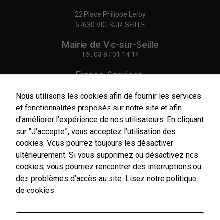
22 Place Philippe Leroy
57630 VIC-SUR-SEILLE
Mairie de Vic-sur-Seille
Tél.
03 87 01 14 14
France Services,
Agence Postale Communale
Tél.
03 87 86 41 48
Nous utilisons les cookies afin de fournir les services
et fonctionnalités proposés sur notre site et afin
NOUS CONTACTER
d’améliorer l’expérience de nos utilisateurs. En cliquant
sur ”J’accepte”, vous acceptez l’utilisation des
Nécessaires
cookies. Vous pourrez toujours les désactiver
Ces cookies
ultérieurement. Si vous supprimez ou désactivez nos
sont utiles au
bon
cookies, vous pourriez rencontrer des interruptions ou
Horaires
fonctionnement
d'ouverture
des problèmes d’accès au site.
Lisez notre politique
de notre site
Du lundi au vendredi :
de cookies
internet.
9h00-12h00 / 14h00-17h00
Le samedi : 9h00-12h00