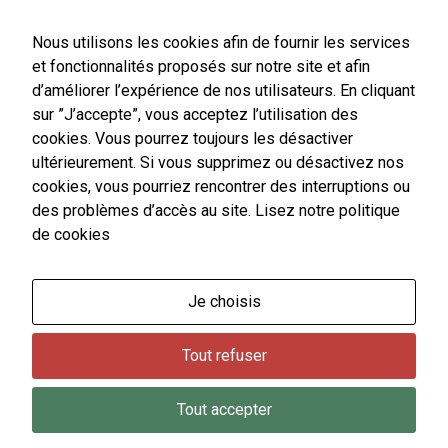
Agence Postale Communale
Tél.
03 87 86 41 48
Nous utilisons les cookies afin de fournir les services
et fonctionnalités proposés sur notre site et afin
NOUS CONTACTER
d’améliorer l’expérience de nos utilisateurs. En cliquant
sur ”J’accepte”, vous acceptez l’utilisation des
cookies. Vous pourrez toujours les désactiver
ultérieurement. Si vous supprimez ou désactivez nos
cookies, vous pourriez rencontrer des interruptions ou
Horaires
Nécessaires
d'ouverture
des problèmes d’accès au site.
Lisez notre politique
Ces cookies
Du lundi au vendredi :
de cookies
sont utiles au
9h00-12h00 / 14h00-17h00
bon
Le samedi : 9h00-12h00
fonctionnement
de notre site
Je choisis
Un service de secrétariat de mairie de premier niveau
internet.
est assuré par l'agent d'accueil de France Services le
Tout refuser
samedi matin.
Statistiques
Afin de vous
Tout accepter
proposer des
Contact
Plan du site
Mentions légales
Données personnelles
évolutions et
© 2026
Commune de Vic sur Seille
-
CMS : Wordpress