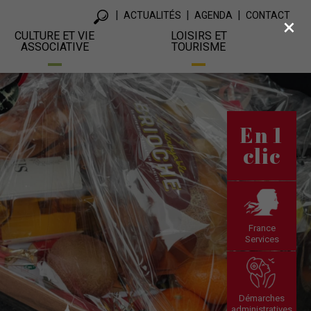
ACTUALITÉS
AGENDA
CONTACT
×
CULTURE ET VIE
LOISIRS ET
ASSOCIATIVE
TOURISME
En 1
clic
France
Services
Démarches
administratives