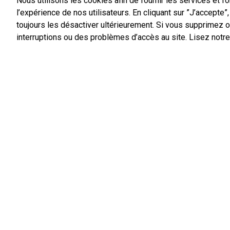
Nous utilisons les cookies afin de fournir les services et fo
l’expérience de nos utilisateurs. En cliquant sur ”J’accepte
toujours les désactiver ultérieurement. Si vous supprimez 
RETOUR À LA LISTE DES ACTUS
interruptions ou des problèmes d’accès au site.
Lisez notre
22 Place Philippe Leroy
57630 VIC-SUR-SEILLE
Mairie de Vic-sur-Seille
Tél.
03 87 01 14 14
France Services,
Agence Postale Communale
Tél.
03 87 86 41 48