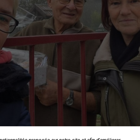
Nécessaires
Ces cookies
sont utiles au
bon
fonctionnement
de notre site
internet.
Statistiques