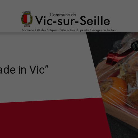
ade in Vic”
”