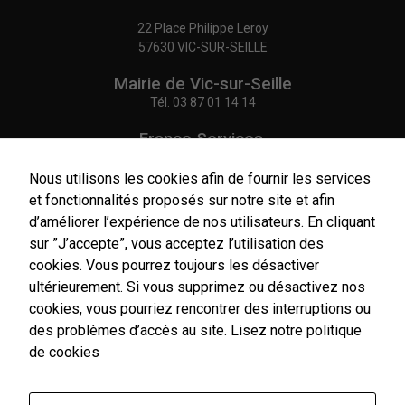
22 Place Philippe Leroy
57630 VIC-SUR-SEILLE
Mairie de Vic-sur-Seille
Tél.
03 87 01 14 14
France Services,
Agence Postale Communale
Tél.
03 87 86 41 48
Nous utilisons les cookies afin de fournir les services
et fonctionnalités proposés sur notre site et afin
NOUS CONTACTER
d’améliorer l’expérience de nos utilisateurs. En cliquant
sur ”J’accepte”, vous acceptez l’utilisation des
cookies. Vous pourrez toujours les désactiver
ultérieurement. Si vous supprimez ou désactivez nos
cookies, vous pourriez rencontrer des interruptions ou
Horaires
d'ouverture
des problèmes d’accès au site.
Lisez notre politique
Du lundi au vendredi :
de cookies
9h00-12h00 / 14h00-17h00
Le samedi : 9h00-12h00