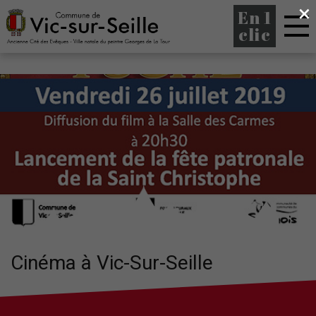
×
En 1
clic
Cinéma à Vic-Sur-Seille