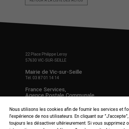
RETOUR À LA LISTE DES ACTUS
22 Place Philippe Leroy
57630 VIC-SUR-SEILLE
Mairie de Vic-sur-Seille
Tél.
03 87 01 14 14
France Services,
Agence Postale Communale
Tél.
03 87 86 41 48
Nous utilisons les cookies afin de fournir les services et fo
NOUS CONTACTER
l’expérience de nos utilisateurs. En cliquant sur ”J’accepte
toujours les désactiver ultérieurement. Si vous supprimez 