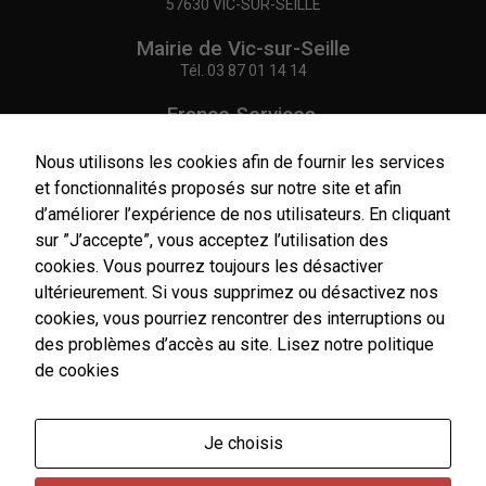
57630 VIC-SUR-SEILLE
Nécessaires
Mairie de Vic-sur-Seille
Ces cookies
Tél.
03 87 01 14 14
sont utiles au
bon
France Services,
fonctionnement
Agence Postale Communale
de notre site
internet.
Tél.
03 87 86 41 48
Nous utilisons les cookies afin de fournir les services
et fonctionnalités proposés sur notre site et afin
NOUS CONTACTER
d’améliorer l’expérience de nos utilisateurs. En cliquant
Statistiques
sur ”J’accepte”, vous acceptez l’utilisation des
Afin de vous
cookies. Vous pourrez toujours les désactiver
proposer des
ultérieurement. Si vous supprimez ou désactivez nos
évolutions et
d'établir des
cookies, vous pourriez rencontrer des interruptions ou
Horaires
statistiques,
d'ouverture
des problèmes d’accès au site.
Lisez notre politique
nous utilisons
Du lundi au vendredi :
de cookies
des cookies.
9h00-12h00 / 14h00-17h00
Nous utilisons
Le samedi : 9h00-12h00
Google
Analytics pour
Je choisis
l'établissement
Un service de secrétariat de mairie de premier niveau
de nos
est assuré par l'agent d'accueil de France Services le