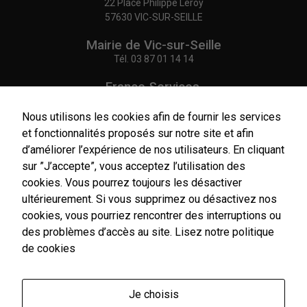
22 Place Philippe Leroy
57630 VIC-SUR-SEILLE
Mairie de Vic-sur-Seille
Tél.
03 87 01 14 14
France Services,
Agence Postale Communale
Tél.
03 87 86 41 48
Nous utilisons les cookies afin de fournir les services
et fonctionnalités proposés sur notre site et afin
NOUS CONTACTER
d’améliorer l’expérience de nos utilisateurs. En cliquant
sur ”J’accepte”, vous acceptez l’utilisation des
cookies. Vous pourrez toujours les désactiver
ultérieurement. Si vous supprimez ou désactivez nos
cookies, vous pourriez rencontrer des interruptions ou
Horaires
d'ouverture
des problèmes d’accès au site.
Lisez notre politique
Du lundi au vendredi :
de cookies
9h00-12h00 / 14h00-17h00
Le samedi : 9h00-12h00
Je choisis
Un service de secrétariat de mairie de premier niveau