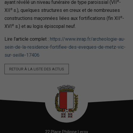
e
ayant révélé un niveau funéraire de type paroissial (VII
-
e
XII
s.), quelques structures en creux et de nombreuses
e
constructions maçonnées liées aux fortifications (fin XII
-
e
XVI
s.) et au logis épiscopal neuf.
Lire l’article complet :
https://www.inrap.fr/archeologie-au-
sein-de-la-residence-fortifiee-des-eveques-de-metz-vic-
sur-seille-17406
RETOUR À LA LISTE DES ACTUS
22 Place Philippe Leroy