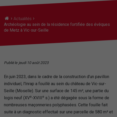
›
›
Actualités
Archéologie au sein de la résidence fortifiée des évêques
de Metz à Vic-sur-Seille
Publié le
jeudi 10 août 2023
En juin 2023, dans le cadre de la construction d’un pavillon
individuel, l’Inrap a fouillé au sein du château de Vic-sur-
Seille (Moselle). Sur une surface de 145 m², une partie du
e
e
logis neuf (XV
-XVIII
s.) a été dégagée sous la forme de
nombreuses maçonneries polyphasées. Cette fouille fait
suite à un diagnostic effectué sur une parcelle de 580 m² et