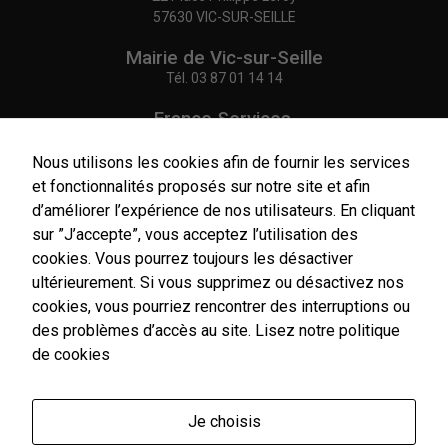
57630 VIC-SUR-SEILLE
Mairie de Vic-sur-Seille
Tél.
03 87 01 14 14
France Services,
Agence Postale Communale
Tél.
03 87 86 41 48
Nous utilisons les cookies afin de fournir les services
et fonctionnalités proposés sur notre site et afin
NOUS CONTACTER
d’améliorer l’expérience de nos utilisateurs. En cliquant
sur ”J’accepte”, vous acceptez l’utilisation des
cookies. Vous pourrez toujours les désactiver
Nécessaires
Ces cookies
ultérieurement. Si vous supprimez ou désactivez nos
sont utiles au
cookies, vous pourriez rencontrer des interruptions ou
Horaires
bon
d'ouverture
des problèmes d’accès au site.
Lisez notre politique
fonctionnement
Du lundi au vendredi :
de cookies
de notre site
9h00-12h00 / 14h00-17h00
internet.
Le samedi : 9h00-12h00
Je choisis
Un service de secrétariat de mairie de premier niveau
Statistiques