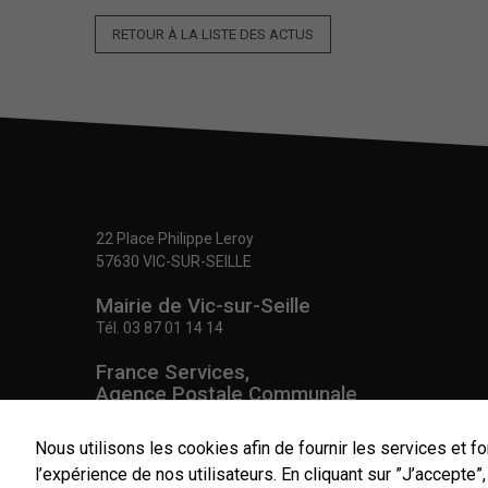
RETOUR À LA LISTE DES ACTUS
22 Place Philippe Leroy
57630 VIC-SUR-SEILLE
Mairie de Vic-sur-Seille
Tél.
03 87 01 14 14
France Services,
Agence Postale Communale
Tél.
03 87 86 41 48
Nous utilisons les cookies afin de fournir les services et fo
NOUS CONTACTER
l’expérience de nos utilisateurs. En cliquant sur ”J’accepte