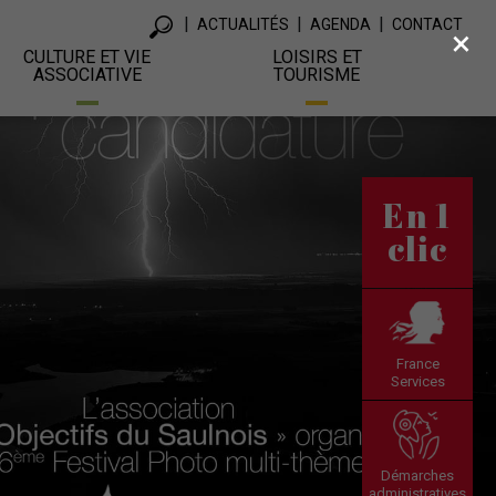
ACTUALITÉS
AGENDA
CONTACT
×
CULTURE ET VIE
LOISIRS ET
ASSOCIATIVE
TOURISME
En 1
clic
France
Services
Démarches
administratives