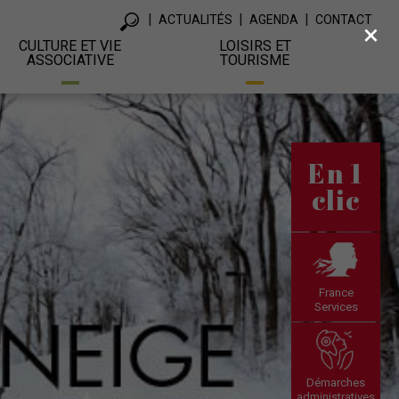
ACTUALITÉS
AGENDA
CONTACT
×
CULTURE ET VIE
LOISIRS ET
ASSOCIATIVE
TOURISME
En 1
clic
France
Services
Démarches
administratives