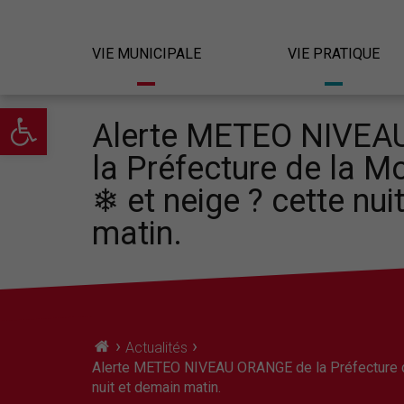
VIE MUNICIPALE
VIE PRATIQUE
Ouvrir la barre d’outils
Alerte METEO NIVEA
la Préfecture de la Mo
❄ et neige ? cette nui
matin.
›
›
Actualités
Alerte METEO NIVEAU ORANGE de la Préfecture de 
nuit et demain matin.