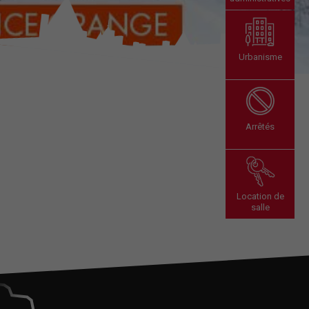
Urbanisme
Arrêtés
Location de
salle