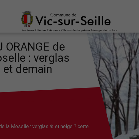
U ORANGE de
selle : verglas
t et demain
la Moselle : verglas ❄ et neige ? cette