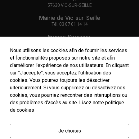
57630 VIC-SUR-SEILLE
Mairie de Vic-sur-Seille
Tél.
03 87 01 14 14
France Services,
Agence Postale Communale
Tél.
03 87 86 41 48
Nous utilisons les cookies afin de fournir les services
et fonctionnalités proposés sur notre site et afin
NOUS CONTACTER
d’améliorer l’expérience de nos utilisateurs. En cliquant
sur ”J’accepte”, vous acceptez l’utilisation des
cookies. Vous pourrez toujours les désactiver
Nécessaires
Ces cookies
ultérieurement. Si vous supprimez ou désactivez nos
sont utiles au
cookies, vous pourriez rencontrer des interruptions ou
Horaires
bon
d'ouverture
des problèmes d’accès au site.
Lisez notre politique
fonctionnement
Du lundi au vendredi :
de cookies
de notre site
9h00-12h00 / 14h00-17h00
internet.
Le samedi : 9h00-12h00
Je choisis
Un service de secrétariat de mairie de premier niveau
Statistiques