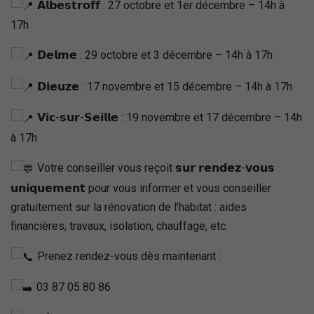
𝗔𝗹𝗯𝗲𝘀𝘁𝗿𝗼𝗳𝗳 : 27 octobre et 1er décembre – 14h à
17h
𝗗𝗲𝗹𝗺𝗲 : 29 octobre et 3 décembre – 14h à 17h
𝗗𝗶𝗲𝘂𝘇𝗲 : 17 novembre et 15 décembre – 14h à 17h
𝗩𝗶𝗰-𝘀𝘂𝗿-𝗦𝗲𝗶𝗹𝗹𝗲 : 19 novembre et 17 décembre – 14h
à 17h
Votre conseiller vous reçoit 𝘀𝘂𝗿 𝗿𝗲𝗻𝗱𝗲𝘇-𝘃𝗼𝘂𝘀
𝘂𝗻𝗶𝗾𝘂𝗲𝗺𝗲𝗻𝘁 pour vous informer et vous conseiller
gratuitement sur la rénovation de l’habitat : aides
financières, travaux, isolation, chauffage, etc.
Prenez rendez-vous dès maintenant :
03 87 05 80 86