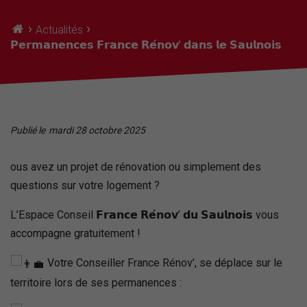
›
›
Actualités
𝗣𝗲𝗿𝗺𝗮𝗻𝗲𝗻𝗰𝗲𝘀 𝗙𝗿𝗮𝗻𝗰𝗲 𝗥𝗲́𝗻𝗼𝘃’ 𝗱𝗮𝗻𝘀 𝗹𝗲 𝗦𝗮𝘂𝗹𝗻𝗼𝗶𝘀
Publié le
mardi 28 octobre 2025
ous avez un projet de rénovation ou simplement des
questions sur votre logement ?
L’Espace Conseil 𝗙𝗿𝗮𝗻𝗰𝗲 𝗥𝗲́𝗻𝗼𝘃’ 𝗱𝘂 𝗦𝗮𝘂𝗹𝗻𝗼𝗶𝘀 vous
accompagne gratuitement !
Votre Conseiller France Rénov’, se déplace sur le
territoire lors de ses permanences :