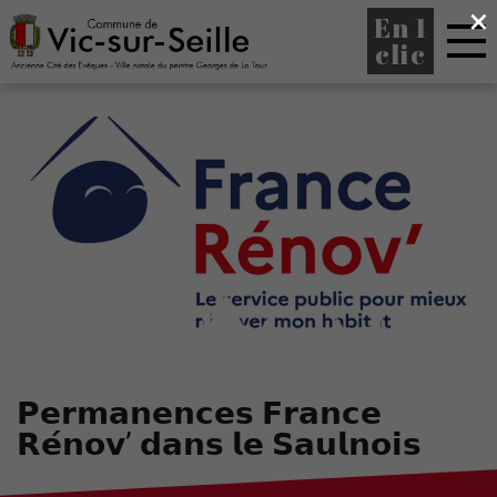
×
En 1
clic
𝗣𝗲𝗿𝗺𝗮𝗻𝗲𝗻𝗰𝗲𝘀 𝗙𝗿𝗮𝗻𝗰𝗲
𝗥𝗲́𝗻𝗼𝘃’ 𝗱𝗮𝗻𝘀 𝗹𝗲 𝗦𝗮𝘂𝗹𝗻𝗼𝗶𝘀